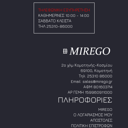
παραλλαγές.
Οι
Οι
ΤΗΛΕΦΩΝΙΚΗ ΕΞΥΠΗΡΕΤΗΣΗ
επιλογές
επιλογές
ΚΑΘΗΜΕΡΙΝΕΣ 10:00 - 14:00
μπορούν
μπορούν
ΣΑΒΒΑΤΟ ΚΛΕΙΣΤΑ
να
να
ΤΗΛ 25310-86000
επιλεγούν
επιλεγούν
στη
στη
σελίδα
σελίδα
του
του
προϊόντος
προϊόντος
2ο χλμ Κομοτηνής-Κοσμίου
69100, Κομοτηνή
Τηλ:
25310 86000
Email:
sales@mirego.gr
ΑΦΜ 801603714
ΑΡ ΓΕΜΗ 159960911000
ΠΛΗΡΟΦΟΡΙΕΣ
MIREGO
Ο ΛΟΓΑΡΙΑΣΜΟΣ ΜΟΥ
ΑΠΟΣΤΟΛΕΣ
ΠΟΛΙΤΙΚΗ ΕΠΙΣΤΡΟΦΩΝ