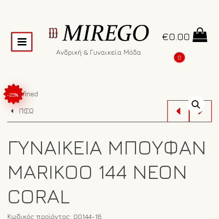
€
0.00
Ανδρική & Γυναικεία Μόδα
0
undefined
-25%
ΠΙΣΩ
ΓΥΝΑΙΚΕΊΑ ΜΠΟΥΦΆΝ
MARIKOO 144 NEON
CORAL
Κωδικός προϊόντος:
00144-16