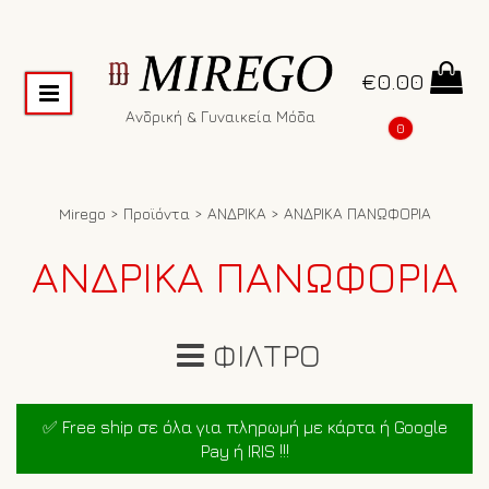
€
0.00
Ανδρική & Γυναικεία Μόδα
0
Mirego
>
Προϊόντα
>
ΑΝΔΡΙΚΑ
>
ΑΝΔΡΙΚΑ ΠΑΝΩΦΟΡΙΑ
ΑΝΔΡΙΚΑ ΠΑΝΩΦΟΡΙΑ
ΦΙΛΤΡΟ
✅ Free ship σε όλα για πληρωμή με κάρτα ή Google
Pay ή IRIS !!!