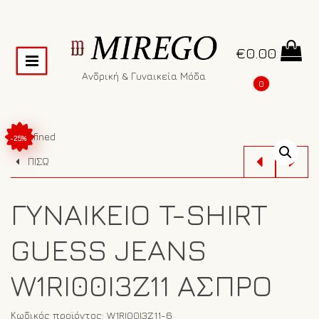
€
0.00
Ανδρική & Γυναικεία Μόδα
0
undefined
-25%
ΠΙΣΩ
ΓΥΝΑΙΚΕΊΟ T-SHIRT
GUESS JEANS
W1RI00I3Z11 ΆΣΠΡΟ
Κωδικός προϊόντος:
W1RI00I3Z11-6