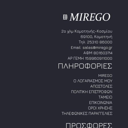
στη
σελίδα
του
προϊόντος
2ο χλμ Κομοτηνής-Κοσμίου
69100, Κομοτηνή
Τηλ:
25310 86000
Email:
sales@mirego.gr
ΑΦΜ 801603714
ΑΡ ΓΕΜΗ 159960911000
ΠΛΗΡΟΦΟΡΙΕΣ
MIREGO
Ο ΛΟΓΑΡΙΑΣΜΟΣ ΜΟΥ
ΑΠΟΣΤΟΛΕΣ
ΠΟΛΙΤΙΚΗ ΕΠΙΣΤΡΟΦΩΝ
ΤΑΜΕΙΟ
ΕΠΙΚΟΙΝΩΝΙΑ
ΟΡΟΙ ΧΡΗΣΗΣ
ΤΗΛΕΦΩΝΙΚΕΣ ΠΑΡΑΓΓΕΛΙΕΣ
ΠΡΟΣΦΟΡΕΣ