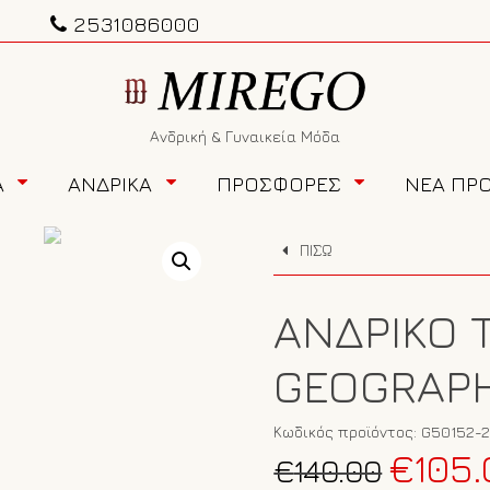
2531086000
Ανδρική & Γυναικεία Μόδα
Α
ΑΝΔΡΙΚΑ
ΠΡΟΣΦΟΡΕΣ
ΝΕΑ ΠΡ
ΠΙΣΩ
ΑΝΔΡΙΚΌ 
GEOGRAPH
Κωδικός προϊόντος:
G50152-
Original
€
105.
€
140.00