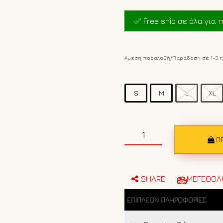
price
was:
✅ Free ship σε όλα για π
€140.00.
Άμεση παραλαβή/Παράδοση σε 1-3 
S
M
L
XL
Ανδρικό
τζάκετ
Π
Geographical
Norway
111
Χακί
SHARE
ΜΕΓΕΘΟΛ
ποσότητα
ΕΠΙΠΛΈΟΝ ΠΛΗΡΟΦΟΡΊΕΣ