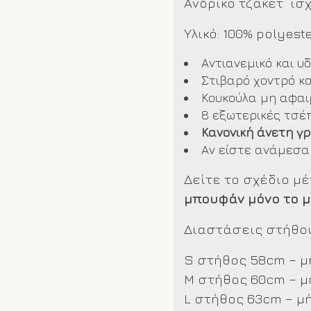
Ανδρικό τζάκετ ισ
Υλικό: 100% polyest
Αντιανεμικό και υ
Στιβαρό χοντρό κα
Κουκούλα μη αφα
8 εξωτερικές τσέπ
Κανονική άνετη γ
Αν είστε ανάμεσα
Δείτε το σχέδιο μ
μπουφάν μόνο το 
Διαστάσεις στήθου
S στήθος 58cm – μ
M στήθος 60cm – μ
L στήθος 63cm – μ