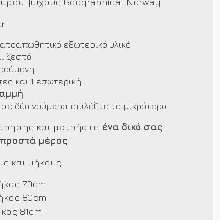
χυρού ψύχους Geographical Norway
er
δατοαπωθητικό εξωτερικό υλικό
ι ζεστό
ιρούμενη
ες και 1 εσωτερική
ραμμή
 σε δύο νούμερα επιλέξτε το μικρότερο
έτρησης και μετρήστε
ένα δικό σας
μπροστά μέρος
ς και μήκους
ήκος 79cm
ήκος 80cm
ήκος 81cm