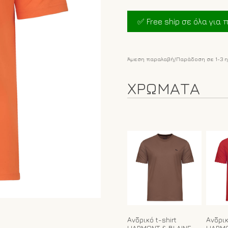
price
was:
✅ Free ship σε όλα για π
€48.00.
Άμεση παραλαβή/Παράδοση σε 1-3 
ΧΡΩΜΑΤΑ
Ανδρικό t-shirt
Ανδρικ
HARMONT & BLAINE
HARMO