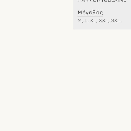
Μέγεθος
M, L, XL, XXL, 3XL
Σχετικά προϊόντα
-25%