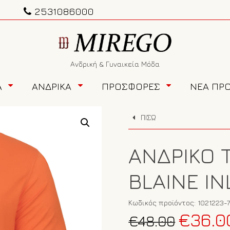
2531086000
Ανδρική & Γυναικεία Μόδα
Α
ΑΝΔΡΙΚΑ
ΠΡΟΣΦΟΡΕΣ
ΝΕΑ ΠΡ
ΠΙΣΩ
ΑΝΔΡΙΚΌ 
BLAINE IN
Κωδικός προϊόντος:
1021223-
Original
€
36.0
€
48.00