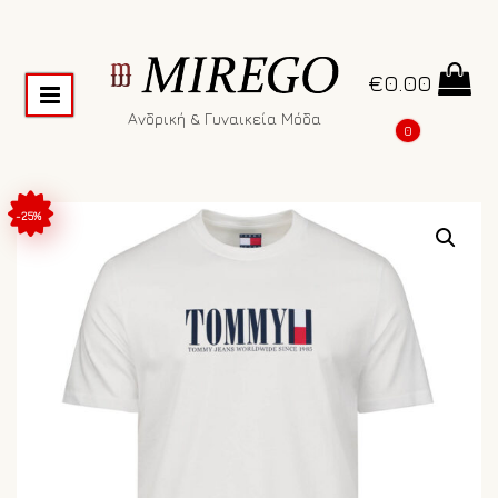
€
0.00
Ανδρική & Γυναικεία Μόδα
0
-25%