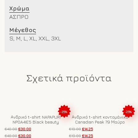
Χρώμα
ΑΣΠΡΟ
Μέγεθος
S, M, L, XL, XXL, 3XL
Σχετικά προϊόντα
-25%
-25%
Ανδρικό t-shirt NAPAPIJRI
Ανδρικό t-shirt κοντομάνικο
NP0A4IE5 Black beauty
Canadian Peak 79 Μαύρο
Original
Η
Original
Η
€
40.00
€
30.00
€
19.00
€
14.25
price
τρέχουσα
price
τρέχουσα
Original
Η
Original
Η
Αυτό
€
40.00
€
30.00
Αυτό
€
19.00
€
14.25