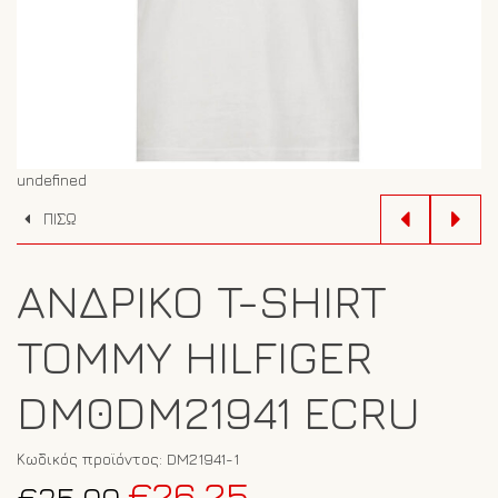
undefined
ΠΙΣΩ
ΑΝΔΡΙΚΌ T-SHIRT
TOMMY HILFIGER
DM0DM21941 ECRU
Κωδικός προϊόντος:
DM21941-1
Original
Η
€
26.25
€
35.00