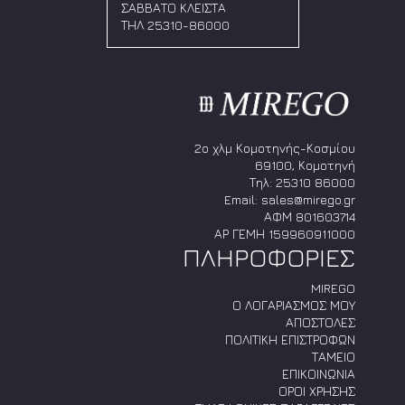
μπορούν
μπορούν
ΣΑΒΒΑΤΟ ΚΛΕΙΣΤΑ
να
να
ΤΗΛ 25310-86000
επιλεγούν
επιλεγούν
στη
στη
σελίδα
σελίδα
του
του
προϊόντος
προϊόντος
2ο χλμ Κομοτηνής-Κοσμίου
69100, Κομοτηνή
Τηλ:
25310 86000
Email:
sales@mirego.gr
ΑΦΜ 801603714
ΑΡ ΓΕΜΗ 159960911000
ΠΛΗΡΟΦΟΡΙΕΣ
MIREGO
Ο ΛΟΓΑΡΙΑΣΜΟΣ ΜΟΥ
ΑΠΟΣΤΟΛΕΣ
ΠΟΛΙΤΙΚΗ ΕΠΙΣΤΡΟΦΩΝ
ΤΑΜΕΙΟ
ΕΠΙΚΟΙΝΩΝΙΑ
ΟΡΟΙ ΧΡΗΣΗΣ