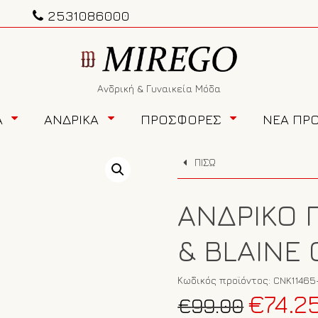
2531086000
Ανδρική & Γυναικεία Μόδα
Α
ΑΝΔΡΙΚΑ
ΠΡΟΣΦΟΡΕΣ
ΝΕΑ ΠΡ
ΠΙΣΩ
ΑΝΔΡΙΚΌ 
& BLAINE 
Κωδικός προϊόντος:
CNK11465
Original
€
74.2
€
99.00