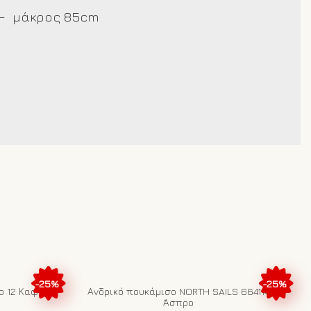
 – μάκρος 85cm
-25%
-25%
ο 12 Καφέ
Ανδρικό πουκάμισο NORTH SAILS 664114
Άσπρο