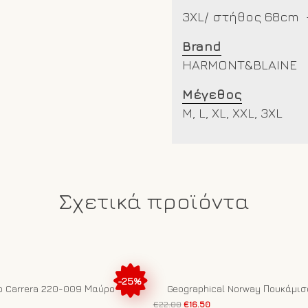
3XL/ στήθος 68cm
Brand
HARMONT&BLAINE
Μέγεθος
M, L, XL, XXL, 3XL
Σχετικά προϊόντα
-25%
ο Carrera 220-009 Μαύρο
Geographical Norway Πουκάμισ
Original
Η
€
22.00
€
16.50