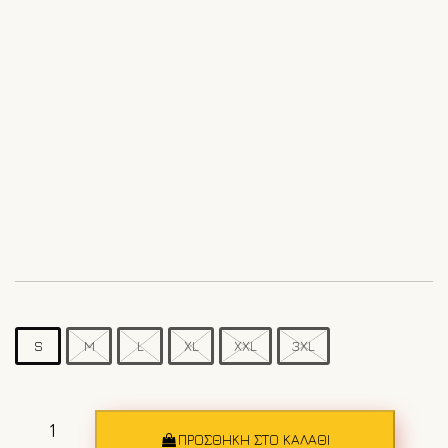
S
M
L
XL
XXL
3XL
Ανδρικό
μαγιό
ΠΡΟΣΘΉΚΗ ΣΤΟ ΚΑΛΆΘΙ