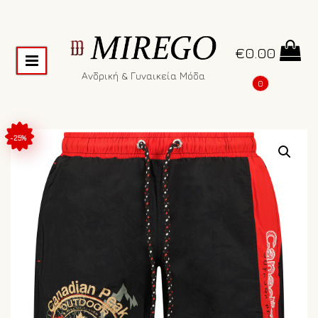
€
0.00
Ανδρική & Γυναικεία Μόδα
0
-25%