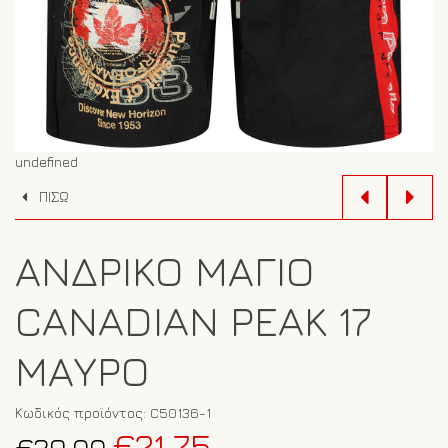
undefined
ΠΙΣΩ
ΑΝΔΡΙΚΌ ΜΑΓΙΌ
CANADIAN PEAK 17
ΜΑΎΡΟ
Κωδικός προϊόντος:
C50136-1
Original
Η
€
21.75
€
29.00