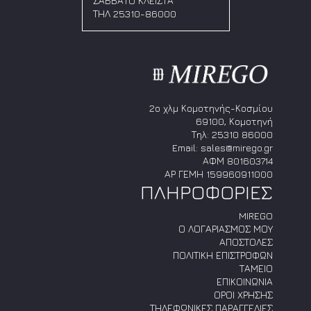
ΣΑΒΒΑΤΟ ΚΛΕΙΣΤΑ
επιλεγούν
επιλεγούν
ΤΗΛ 25310-86000
στη
στη
σελίδα
σελίδα
του
του
προϊόντος
προϊόντος
2ο χλμ Κομοτηνής-Κοσμίου
69100, Κομοτηνή
Τηλ:
25310 86000
Email:
sales@mirego.gr
ΑΦΜ 801603714
ΑΡ ΓΕΜΗ 159960911000
ΠΛΗΡΟΦΟΡΙΕΣ
MIREGO
Ο ΛΟΓΑΡΙΑΣΜΟΣ ΜΟΥ
ΑΠΟΣΤΟΛΕΣ
ΠΟΛΙΤΙΚΗ ΕΠΙΣΤΡΟΦΩΝ
ΤΑΜΕΙΟ
ΕΠΙΚΟΙΝΩΝΙΑ
ΟΡΟΙ ΧΡΗΣΗΣ
ΤΗΛΕΦΩΝΙΚΕΣ ΠΑΡΑΓΓΕΛΙΕΣ