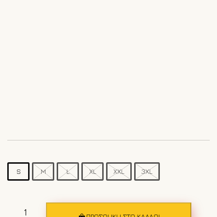
S
M
L
XL
XXL
3XL
Ανδρικό
μπουφάν
ΠΡΟΣΘΉΚΗ ΣΤΟ ΚΑΛΆΘΙ