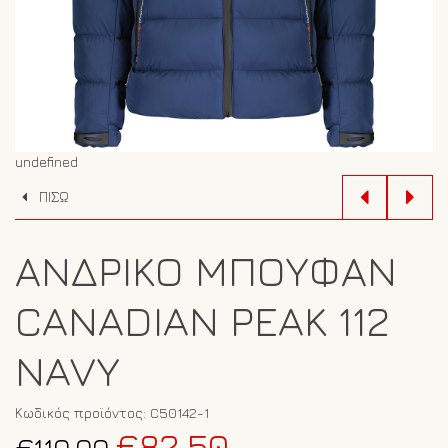
undefined
ΠΙΣΩ
ΑΝΔΡΙΚΌ ΜΠΟΥΦΆΝ
CANADIAN PEAK 112
NAVY
Κωδικός προϊόντος:
C50142-1
Original
Η
€
82.50
€
110.00