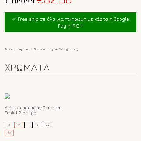
price
τρέχουσα
was:
τιμή
✅ Free ship σε όλα για πληρωμή με κάρτα ή Google
€110.00.
είναι:
Pay ή IRIS !!!
€82.50.
Άμεση παραλαβή/Παράδοση σε 1-3 ημέρες
ΧΡΩΜΑΤΑ
Ανδρικό μπουφάν Canadian
Peak 112 Μαύρο
Αυτό
S
M
L
XL
XXL
το
προϊόν
3XL
έχει