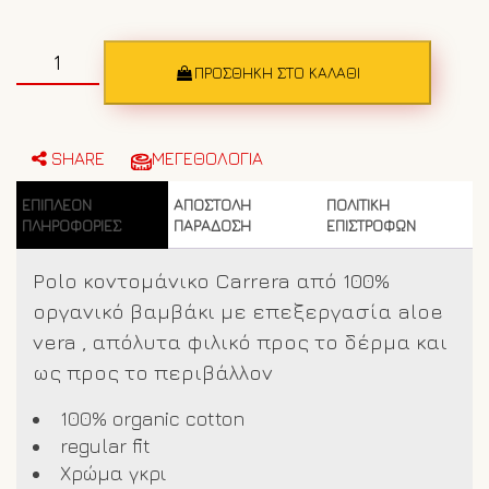
Polo
Κοντομάνικο
ΠΡΟΣΘΉΚΗ ΣΤΟ ΚΑΛΆΘΙ
CARRERA
organic
cotton
819-
SHARE
ΜΕΓΕΘΟΛΟΓΙΑ
027-
Γκρι
ΕΠΙΠΛΈΟΝ
ΑΠΟΣΤΟΛΗ
ΠΟΛΙΤΙΚΗ
ποσότητα
ΠΛΗΡΟΦΟΡΊΕΣ
ΠΑΡΑΔΟΣΗ
ΕΠΙΣΤΡΟΦΩΝ
Polo κοντομάνικο Carrera από 100%
οργανικό βαμβάκι με επεξεργασία aloe
vera , απόλυτα φιλικό προς το δέρμα και
ως προς το περιβάλλον
100% organic cotton
regular fit
Χρώμα γκρι