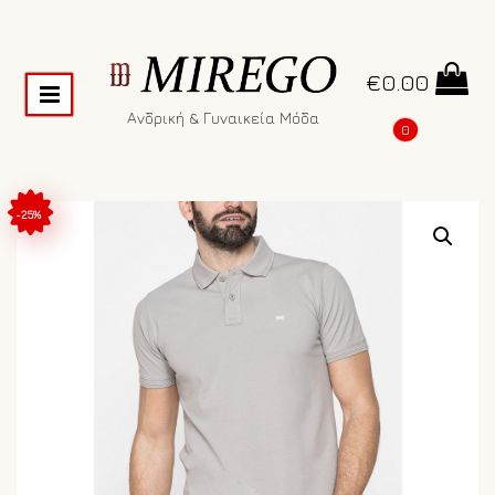
€
0.00
Ανδρική & Γυναικεία Μόδα
0
-25%