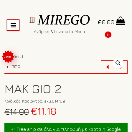
€
0.00
Ανδρική & Γυναικεία Μόδα
0
undefined
-25%
ΠΙΣΩ
MAK GIO 2
Κωδικός προϊόντος:
sku.614709
Original
Η
€
11.18
€
14.90
price
τρέχουσα
was:
τιμή
✅ Free ship σε όλα για πληρωμή με κάρτα ή Google