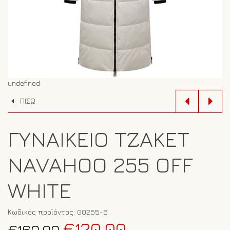
undefined
ΠΙΣΩ
ΓΥΝΑΙΚΕΊΟ ΤΖΆΚΕΤ
NAVAHOO 255 OFF
WHITE
Κωδικός προϊόντος:
00255-6
Original
Η
€
120.00
€
160.00