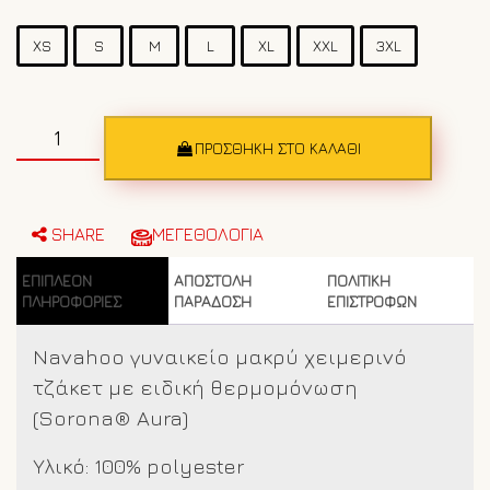
XS
S
M
L
XL
XXL
3XL
Γυναικείο
τζάκετ
ΠΡΟΣΘΉΚΗ ΣΤΟ ΚΑΛΆΘΙ
Navahoo
255
Off
white
SHARE
ΜΕΓΕΘΟΛΟΓΙΑ
ποσότητα
ΕΠΙΠΛΈΟΝ
ΑΠΟΣΤΟΛΗ
ΠΟΛΙΤΙΚΗ
ΠΛΗΡΟΦΟΡΊΕΣ
ΠΑΡΑΔΟΣΗ
ΕΠΙΣΤΡΟΦΩΝ
Navahoo γυναικείο μακρύ χειμερινό
τζάκετ με ειδική θερμομόνωση
(Sorona® Aura)
Υλικό: 100% polyester