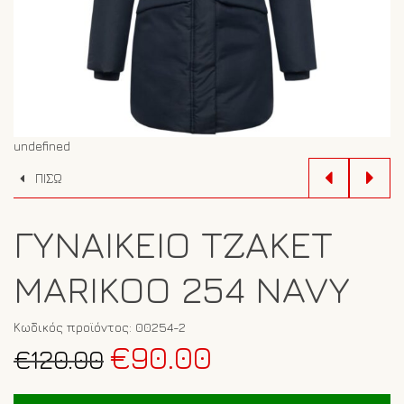
undefined
ΠΙΣΩ
ΓΥΝΑΙΚΕΊΟ ΤΖΆΚΕΤ
MARIKOO 254 NAVY
Κωδικός προϊόντος:
00254-2
Original
Η
€
90.00
€
120.00
price
τρέχουσα