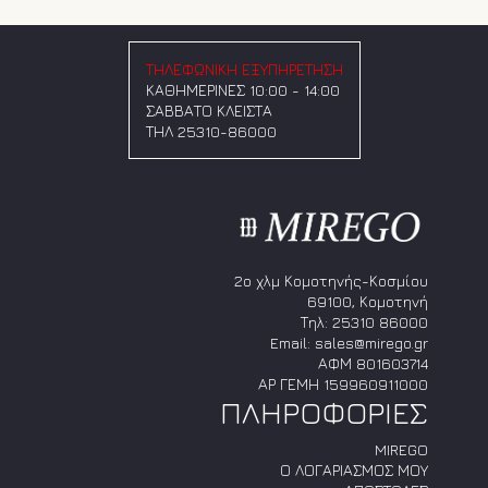
προϊόντος
προϊόντος
παραλλαγές.
παραλλαγές.
Οι
Οι
επιλογές
επιλογές
ΤΗΛΕΦΩΝΙΚΗ ΕΞΥΠΗΡΕΤΗΣΗ
μπορούν
μπορούν
ΚΑΘΗΜΕΡΙΝΕΣ 10:00 - 14:00
να
να
ΣΑΒΒΑΤΟ ΚΛΕΙΣΤΑ
επιλεγούν
επιλεγούν
ΤΗΛ 25310-86000
στη
στη
σελίδα
σελίδα
του
του
προϊόντος
προϊόντος
2ο χλμ Κομοτηνής-Κοσμίου
69100, Κομοτηνή
Τηλ:
25310 86000
Email:
sales@mirego.gr
ΑΦΜ 801603714
ΑΡ ΓΕΜΗ 159960911000
ΠΛΗΡΟΦΟΡΙΕΣ
MIREGO
Ο ΛΟΓΑΡΙΑΣΜΟΣ ΜΟΥ