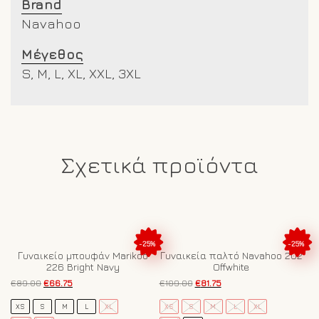
Brand
Navahoo
Μέγεθος
S, M, L, XL, XXL, 3XL
Σχετικά προϊόντα
-25%
-25%
Γυναικείο μπουφάν Marikoo
Γυναικεία παλτό Navahoo 202
226 Bright Navy
Offwhite
Original
Η
Original
Η
€
89.00
€
66.75
€
109.00
€
81.75
price
τρέχουσα
price
τρέχουσα
Αυτό
Αυτό
was:
τιμή
was:
τιμή
XS
S
M
L
XL
XS
S
M
L
XL
το
το
€89.00.
είναι:
€109.00.
είναι: