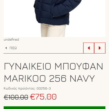
undefined
ΠΙΣΩ
ΓΥΝΑΙΚΕΊΟ ΜΠΟΥΦΆΝ
MARIKOO 256 NAVY
Κωδικός προϊόντος:
00256-3
Original
Η
€
75.00
€
100.00
price
τρέχουσα