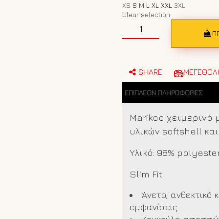
XS
S
M
L
XL
XXL
3XL
Clear selection
Γυναικείο
μπουφάν
Π
Marikoo
250
Taupe
Grey
SHARE
ΜΕΓΕΘΟΛ
ποσότητα
ΕΠΙΠΛΈΟΝ ΠΛΗΡΟΦΟΡΊΕΣ
Marikoo χειμερινό
υλικών softshell κα
Υλικό: 98% polyeste
Slim Fit
Άνετο, ανθεκτικό κ
εμφανίσεις