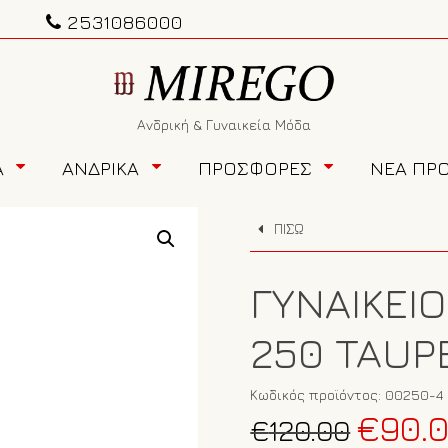
2531086000
Ανδρική & Γυναικεία Μόδα
Α
ΑΝΔΡΙΚΑ
ΠΡΟΣΦΟΡΕΣ
ΝΕΑ ΠΡ
ΠΙΣΩ
ΓΥΝΑΙΚΕΊ
250 TAUP
Κωδικός προϊόντος:
00250-4
Original
€
90.
€
120.00