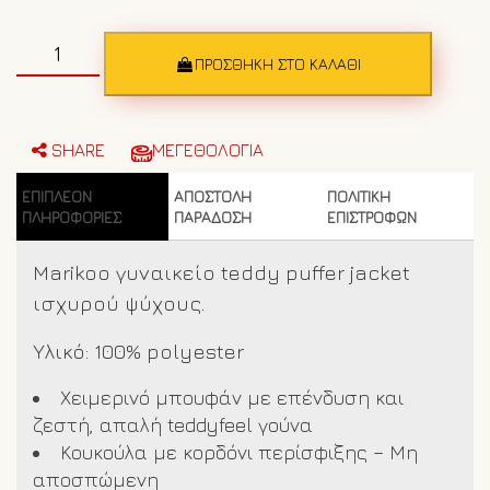
Γυναικείο
γούνινο
ΠΡΟΣΘΉΚΗ ΣΤΟ ΚΑΛΆΘΙ
μπουφάν
Marikoo
235
Rouge
SHARE
ΜΕΓΕΘΟΛΟΓΙΑ
ποσότητα
ΕΠΙΠΛΈΟΝ
ΑΠΟΣΤΟΛΗ
ΠΟΛΙΤΙΚΗ
ΠΛΗΡΟΦΟΡΊΕΣ
ΠΑΡΑΔΟΣΗ
ΕΠΙΣΤΡΟΦΩΝ
Marikoo γυναικείο teddy puffer jacket
ισχυρού ψύχους.
Υλικό: 100% polyester
Χειμερινό μπουφάν με επένδυση και
ζεστή, απαλή teddyfeel γούνα
Κουκούλα με κορδόνι περίσφιξης – Μη
αποσπώμενη