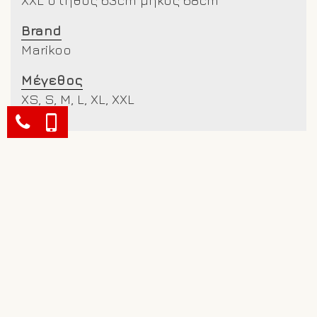
Brand
Marikoo
Μέγεθος
XS, S, M, L, XL, XXL
Σχετικά προϊόντα
-25%
-25%