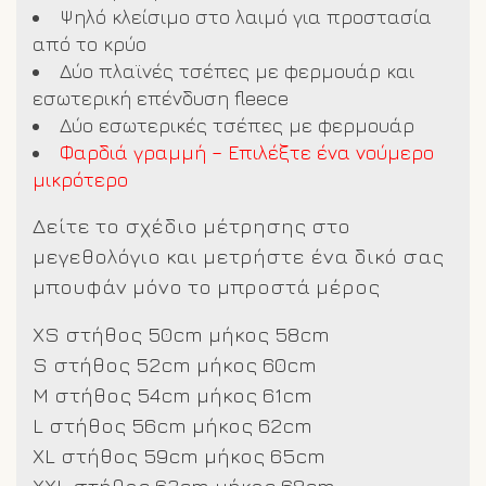
Ψηλό κλείσιμο στο λαιμό για προστασία
από το κρύο
Δύο πλαϊνές τσέπες με φερμουάρ και
εσωτερική επένδυση fleece
Δύο εσωτερικές τσέπες με φερμουάρ
Φαρδιά γραμμή – Επιλέξτε ένα νούμερο
μικρότερο
Δείτε το σχέδιο μέτρησης στο
μεγεθολόγιο και μετρήστε ένα δικό σας
μπουφάν μόνο το μπροστά μέρος
XS στήθος 50cm μήκος 58cm
S στήθος 52cm μήκος 60cm
M στήθος 54cm μήκος 61cm
L στήθος 56cm μήκος 62cm
XL στήθος 59cm μήκος 65cm
XXL στήθος 63cm μήκος 68cm