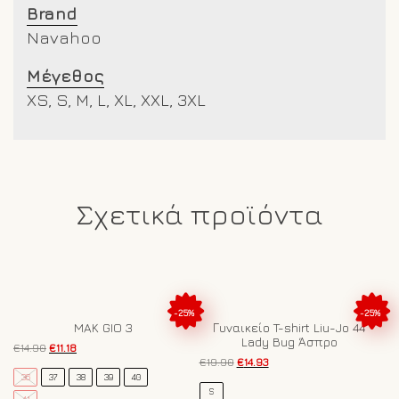
Brand
Navahoo
Μέγεθος
XS, S, M, L, XL, XXL, 3XL
Σχετικά προϊόντα
-25%
-25%
MAK GIO 3
Γυναικείο T-shirt Liu-Jo 44
Lady Bug Άσπρο
Original
Η
€
14.90
€
11.18
price
τρέχουσα
Original
Η
€
19.90
€
14.93
Αυτό
was:
τιμή
price
τρέχουσα
36
37
38
39
40
Αυτό
το
€14.90.
είναι:
was:
τιμή
S
41