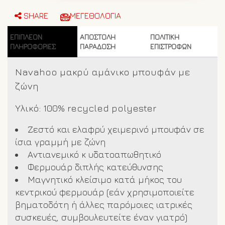
Navahoo
227
SHARE
ΜΕΓΕΘΟΛΟΓΙΑ
Dusty
Plum
ΕΠΙΠΛΈΟΝ
ΑΠΟΣΤΟΛΗ
ΠΟΛΙΤΙΚΗ
ποσότητα
ΠΛΗΡΟΦΟΡΊΕΣ
ΠΑΡΑΔΟΣΗ
ΕΠΙΣΤΡΟΦΩΝ
Navahoo μακρύ αμάνικο μπουφάν με
ζώνη
Υλικό: 100% recycled polyester
Ζεστό και ελαφρύ χειμερινό μπουφάν σε
ίσια γραμμή με ζώνη
Αντιανεμικό κ υδατοαπωθητικό
Φερμουάρ διπλής κατεύθυνσης
Μαγνητικό κλείσιμο κατά μήκος του
κεντρικού φερμουάρ (εάν χρησιμοποιείτε
βηματοδότη ή άλλες παρόμοιες ιατρικές
συσκευές, συμβουλευτείτε έναν γιατρό)