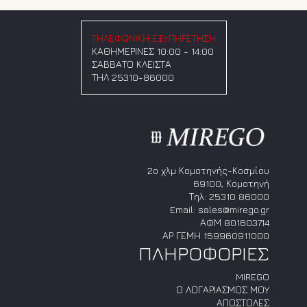
προϊόντος
προϊόντος
παραλλαγές.
παραλλαγές.
Οι
Οι
επιλογές
επιλογές
ΤΗΛΕΦΩΝΙΚΗ ΕΞΥΠΗΡΕΤΗΣΗ
μπορούν
μπορούν
ΚΑΘΗΜΕΡΙΝΕΣ 10:00 - 14:00
να
να
ΣΑΒΒΑΤΟ ΚΛΕΙΣΤΑ
επιλεγούν
επιλεγούν
ΤΗΛ 25310-86000
στη
στη
σελίδα
σελίδα
του
του
προϊόντος
προϊόντος
2ο χλμ Κομοτηνής-Κοσμίου
69100, Κομοτηνή
Τηλ:
25310 86000
Email:
sales@mirego.gr
ΑΦΜ 801603714
ΑΡ ΓΕΜΗ 159960911000
ΠΛΗΡΟΦΟΡΙΕΣ
MIREGO
Ο ΛΟΓΑΡΙΑΣΜΟΣ ΜΟΥ
ΑΠΟΣΤΟΛΕΣ