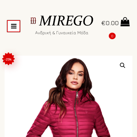
€
0.00
Ανδρική & Γυναικεία Μόδα
0
-25%