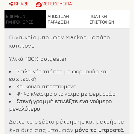
ποσότητα
SHARE
ΜΕΓΕΘΟΛΟΓΙΑ
ΕΠΙΠΛΈΟΝ
ΑΠΟΣΤΟΛΗ
ΠΟΛΙΤΙΚΗ
ΠΛΗΡΟΦΟΡΊΕΣ
ΠΑΡΑΔΟΣΗ
ΕΠΙΣΤΡΟΦΩΝ
Γυναικείο μπουφάν Marikoo μεσάτο
καπιτονέ
Υλικό: 100% polyester
2 πλαϊνές τσέπες με φερμουάρ και 1
εσωτερική
Κουκούλα αποσπώμενη
Ψηλό κλείσιμο στο λαιμό με φερμουάρ
Στενή γραμμή επιλέξτε ένα νούμερο
μεγαλύτερο
Δείτε το σχέδιο μέτρησης και μετρήστε
ένα δικό σας μπουφάν
μόνο το μπροστά