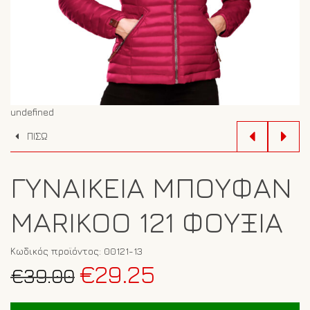
undefined
ΠΙΣΩ
ΓΥΝΑΙΚΕΊΑ ΜΠΟΥΦΆΝ
MARIKOO 121 ΦΟΎΞΙΑ
Κωδικός προϊόντος:
00121-13
Original
Η
€
29.25
€
39.00
price
τρέχουσα