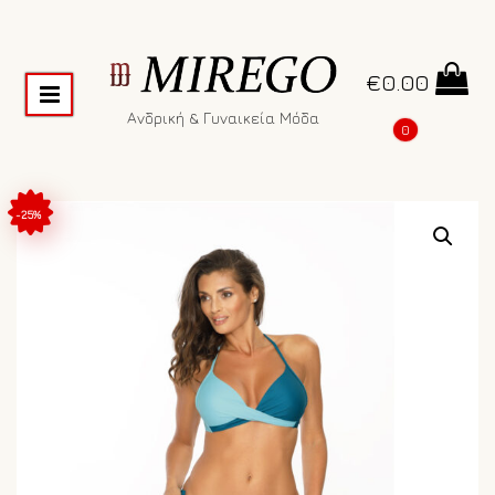
€
0.00
Ανδρική & Γυναικεία Μόδα
0
-25%