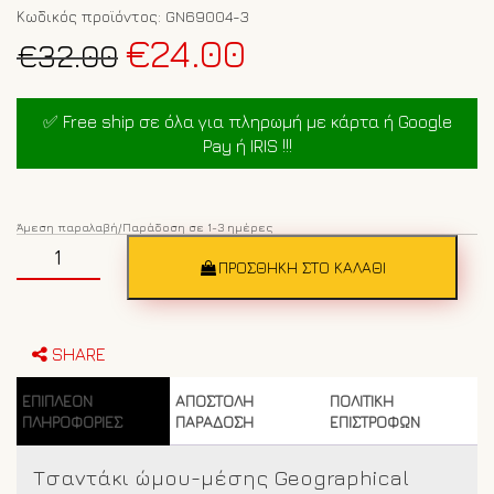
Κωδικός προϊόντος:
GN69004-3
Original
Η
€
24.00
€
32.00
price
τρέχουσα
was:
τιμή
✅ Free ship σε όλα για πληρωμή με κάρτα ή Google
€32.00.
είναι:
Pay ή IRIS !!!
€24.00.
Άμεση παραλαβή/Παράδοση σε 1-3 ημέρες
Ανδρικό
τσαντάκι
ΠΡΟΣΘΉΚΗ ΣΤΟ ΚΑΛΆΘΙ
ώμου-
μέσης
Geo
Norway
SHARE
Socket
Μαύρο
ΕΠΙΠΛΈΟΝ
ΑΠΟΣΤΟΛΗ
ΠΟΛΙΤΙΚΗ
ποσότητα
ΠΛΗΡΟΦΟΡΊΕΣ
ΠΑΡΑΔΟΣΗ
ΕΠΙΣΤΡΟΦΩΝ
Τσαντάκι ώμου-μέσης Geographical