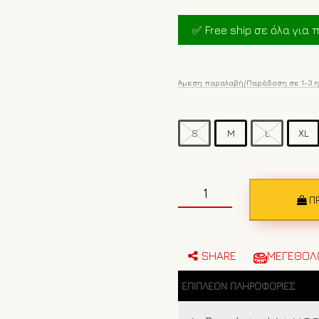
price
was:
✅ Free ship σε όλα για π
€25.00.
Άμεση παραλαβή/Παράδοση σε 1-3 
S
M
L
XL
Ανδρικό
t-
Π
shirt
NORWAY
1963
846019
SHARE
ΜΕΓΕΘΟΛ
Άσπρο
ποσότητα
ΕΠΙΠΛΈΟΝ ΠΛΗΡΟΦΟΡΊΕΣ