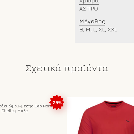
Χρώμα
ΑΣΠΡΟ
Μέγεθος
S, M, L, XL, XXL
Σχετικά προϊόντα
-25%
τάκι ώμου-μέσης Geo Norway
Shelley Μπλε
έχουσα
ή
αι: