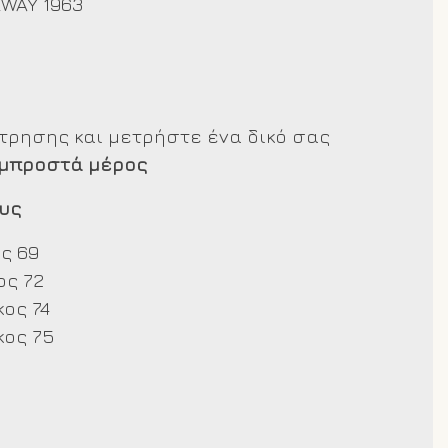
RWAY 1963
έτρησης και μετρήστε ένα δικό σας
 μπροστά μέρος
υς
ς 69
ς 72
ος 74
ος 75