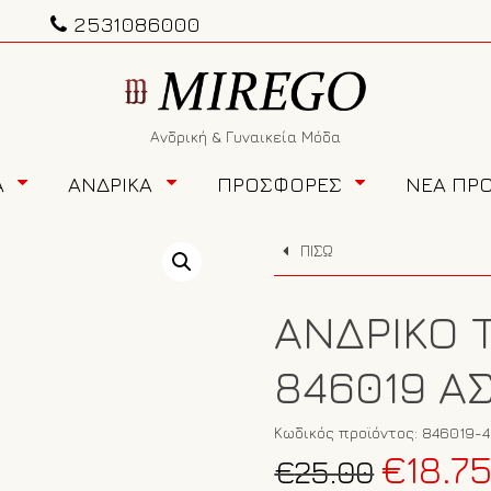
2531086000
Ανδρική & Γυναικεία Μόδα
Α
ΑΝΔΡΙΚΑ
ΠΡΟΣΦΟΡΕΣ
ΝΕΑ ΠΡ
ΠΙΣΩ
ΑΝΔΡΙΚΌ 
846019 Ά
Κωδικός προϊόντος:
846019-4
Original
€
18.7
€
25.00