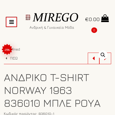
€
0.00
Ανδρική & Γυναικεία Μόδα
0
undefined
-25%
ΠΙΣΩ
ΑΝΔΡΙΚΌ T-SHIRT
NORWAY 1963
836010 ΜΠΛΕ ΡΟΥΆ
Κωδικός προϊόντος:
836010-1