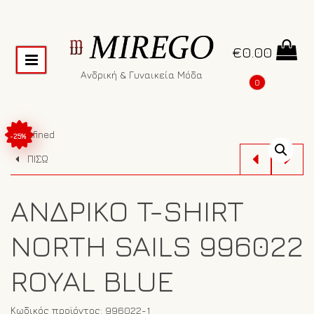
€
0.00
Ανδρική & Γυναικεία Μόδα
0
undefined
-25%
ΠΙΣΩ
ΑΝΔΡΙΚΌ T-SHIRT
NORTH SAILS 996022
ROYAL BLUE
Κωδικός προϊόντος:
996022-1