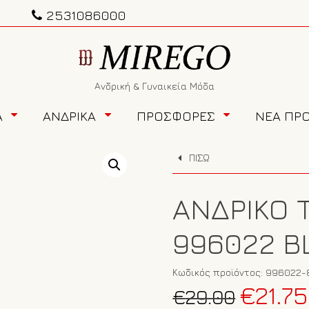
2531086000
Ανδρική & Γυναικεία Μόδα
Α
ΑΝΔΡΙΚΑ
ΠΡΟΣΦΟΡΕΣ
ΝΕΑ ΠΡ
ΠΙΣΩ
ΑΝΔΡΙΚΌ 
996022 B
Κωδικός προϊόντος:
996022-
Original
€
21.75
€
29.00