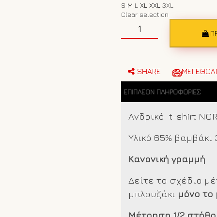
S
M
L
XL
XXL
3XL
Clear selection
Ανδρικό
t-
Π
shirt
NORTH
SAILS
996022
SHARE
ΜΕΓΕΘΟΛ
Black
ποσότητα
ΕΠΙΠΛΈΟΝ ΠΛΗΡΟΦΟΡΊΕΣ
Ανδρικό t-shirt NO
Υλικό 65% βαμβάκι 
Κανονική γραμμή
Δείτε το σχέδιο μ
μπλουζάκι
μόνο το
Μέτρηση 1/2 στήθο