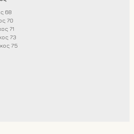
ς 68
ς 70
ος 71
ος 73
κος 75