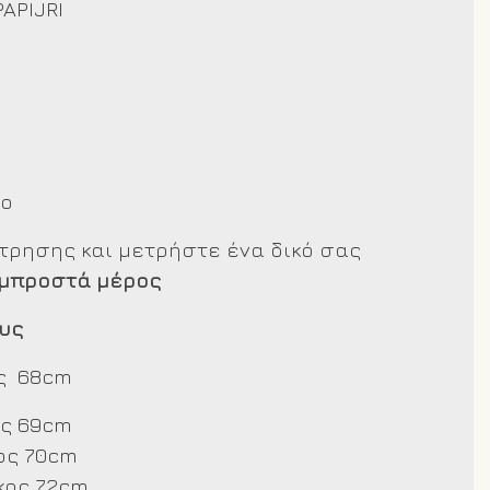
PAPIJRI
νο
έτρησης και μετρήστε ένα δικό σας
 μπροστά μέρος
υς
ς 68cm
ς 69cm
ος 70cm
κος 72cm