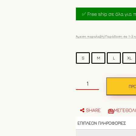
price
was:
✅ Free ship σε όλα για π
€40.00.
Άμεση παραλαβή/Παράδοση σε 1-3 
S
M
L
XL
Ανδρικό
t-
ΠΡΟ
shirt
NAPAPIJRI
NP0A4IE5
White
SHARE
ΜΕΓΕΘΟΛ
heron
ποσότητα
ΕΠΙΠΛΈΟΝ ΠΛΗΡΟΦΟΡΊΕΣ