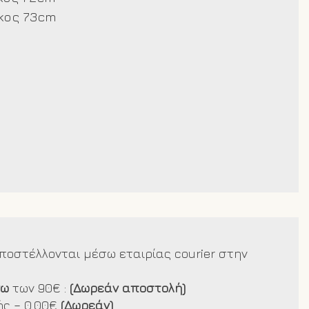
κος 73cm
ποστέλλονται μέσω εταιρίας courier στην
νω
των 90€ :
(Δωρεάν αποστολή)
ς – 0.00€
(Δωρεάν)