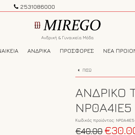
2531086000
Ανδρική & Γυναικεία Μόδα
ΑΙΚΕΙΑ
ΑΝΔΡΙΚΑ
ΠΡΟΣΦΟΡΕΣ
ΝΕΑ ΠΡΟΙΟ
ΠΙΣΩ
ΑΝΔΡΙΚΌ T
NP0A4IE5
Κωδικός προϊόντος:
NP0A4IE5
Original
€
30.0
€
40.00