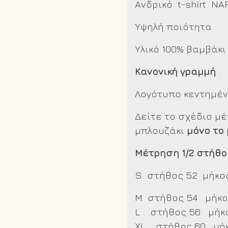
Ανδρικό t-shirt NA
Υψηλή ποιότητα
Υλικό 100% βαμβάκι
Κανονική γραμμή
Λογότυπο κεντημέ
Δείτε το σχέδιο μ
μπλουζάκι
μόνο το
Μέτρηση 1/2 στήθο
S στήθος 52 μήκο
M στήθος 54 μήκο
L στήθος 56 μήκ
XL στήθος 60 μή