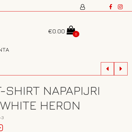
€
0.00
0
ΝΤΑ
-SHIRT NAPAPIJRI
 WHITE HERON
-3
Η
0