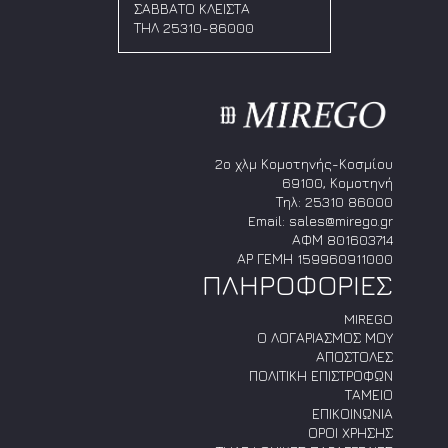
μπορούν
μπορούν
ΣΑΒΒΑΤΟ ΚΛΕΙΣΤΑ
να
να
ΤΗΛ 25310-86000
επιλεγούν
επιλεγούν
στη
στη
σελίδα
σελίδα
του
του
προϊόντος
προϊόντος
2ο χλμ Κομοτηνής-Κοσμίου
69100, Κομοτηνή
Τηλ:
25310 86000
Email:
sales@mirego.gr
ΑΦΜ 801603714
ΑΡ ΓΕΜΗ 159960911000
ΠΛΗΡΟΦΟΡΙΕΣ
MIREGO
Ο ΛΟΓΑΡΙΑΣΜΟΣ ΜΟΥ
ΑΠΟΣΤΟΛΕΣ
ΠΟΛΙΤΙΚΗ ΕΠΙΣΤΡΟΦΩΝ
ΤΑΜΕΙΟ
ΕΠΙΚΟΙΝΩΝΙΑ
ΟΡΟΙ ΧΡΗΣΗΣ