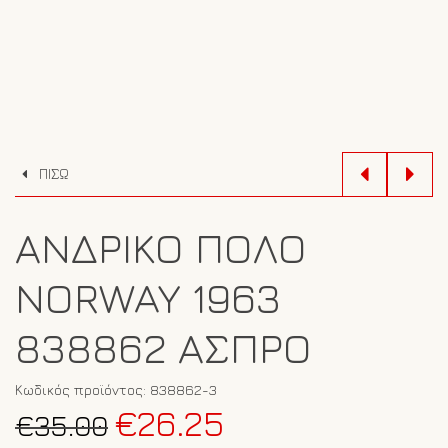
ΠΙΣΩ
ΑΝΔΡΙΚΌ ΠΌΛΟ
NORWAY 1963
838862 ΆΣΠΡΟ
Κωδικός προϊόντος:
838862-3
Original
Η
€
26.25
€
35.00
price
τρέχουσα