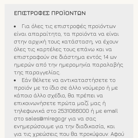
διαθέσιμα και τα παραλαμβάνετε σε
ΕΠΙΣΤΡΟΦΕΣ ΠΡΟΪΟΝΤΩΝ
1-3 εργάσιμες ημέρες από την
επιβεβαίωση της παραγγελίας σας.
Για όλες τις επιστροφές προϊόντων
Σε περίπτωση έλλειψης κάποιου
είναι απαραίτητο, τα προϊόντα να είναι
προϊόντος θα ενημερωθείτε άμεσα.
στην αρχική τους κατάσταση, να έχουν
όλες τις καρτέλες τους επάνω και να
Στέλνουμε προϊόντα μόνο εντός
επιστραφούν σε διάστημα εντός 14 ων
Ελλάδος.
ημερών από την ημερομηνία παραλαβής
της παραγγελίας.
Εάν θέλετε να αντικαταστήσετε το
προϊόν με το ίδιο σε άλλο νούμερο ή με
κάποιο άλλο σχέδιο, θα πρέπει να
επικοινωνήσετε πρώτα μαζί μας ή
τηλεφωνικά στο 2531086000 ή με email
στο
sales@mirego.gr
για να σας
ενημερώσουμε για την διαδικασία, και
για τις χρεώσεις που θα προκύψουν. Αφού