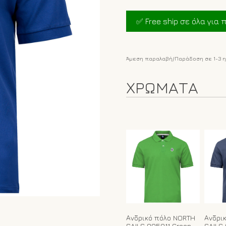
price
was:
✅ Free ship σε όλα για π
€37.00.
ε
Άμεση παραλαβή/Παράδοση σε 1-3 
ΧΡΩΜΑΤΑ
Ανδρικό πόλο NORTH
Ανδρι
SAILS 995011 Green
SAILS 