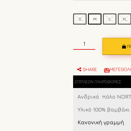
S
M
L
XL
Ανδρικό
πόλο
Π
NORTH
SAILS
995011
Royal
SHARE
ΜΕΓΕΘΟΛ
blue
ποσότητα
ΕΠΙΠΛΈΟΝ ΠΛΗΡΟΦΟΡΊΕΣ
Ανδρικό πόλο NOR
Υλικό 100% βαμβάκι
Κανονική γραμμή