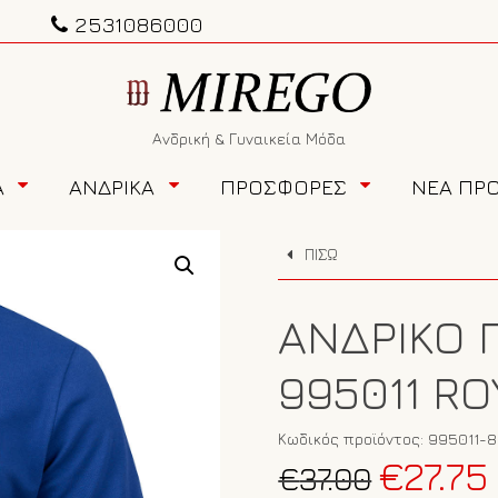
2531086000
Ανδρική & Γυναικεία Μόδα
Α
ΑΝΔΡΙΚΑ
ΠΡΟΣΦΟΡΕΣ
ΝΕΑ ΠΡ
ΠΙΣΩ
ΑΝΔΡΙΚΌ 
995011 RO
Κωδικός προϊόντος:
995011-8
Original
€
27.75
€
37.00