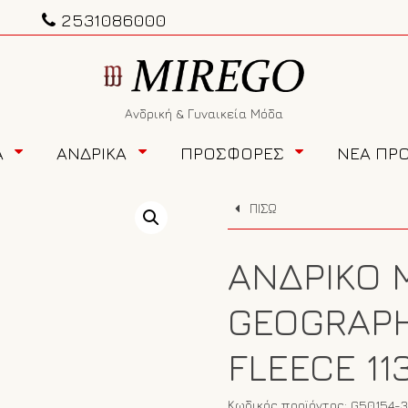
2531086000
Ανδρική & Γυναικεία Μόδα
Α
ΑΝΔΡΙΚΑ
ΠΡΟΣΦΟΡΕΣ
ΝΕΑ ΠΡ
ΠΙΣΩ
ΑΝΔΡΙΚΌ
GEOGRAPH
FLEECE 11
Κωδικός προϊόντος:
G50154-