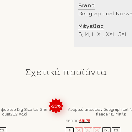
Brand
Geographical Norw
Μέγεθος
S, M, L, XL, XXL, 3XL
Σχετικά προϊόντα
-25%
 φούτερ Big Size Us Grand Polo
Ανδρικό μπουφάν Geographical N
ousf252 Χακί
fleece 113 Μπλε
Original
Η
€
69.00
€
51.75
έχουσα
price
τρέχουσα
Αυτό
ή
was:
τιμή
6XL
S
M
L
XL
XXL
3XL