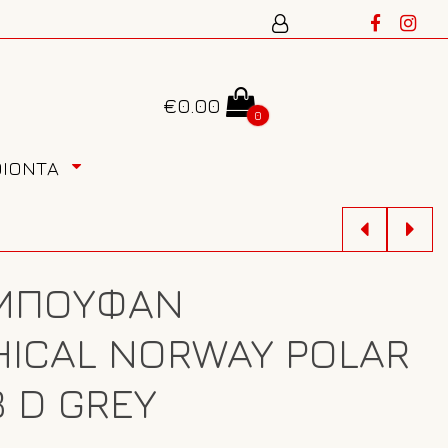
€
0.00
0
ΟΙΟΝΤΑ
 ΜΠΟΥΦΆΝ
ICAL NORWAY POLAR
3 D GREY
3