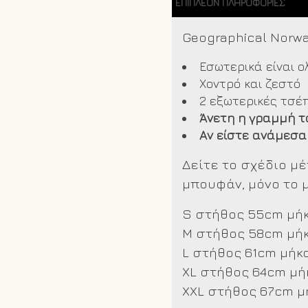
ΕΠΙΠΛΈΟΝ ΠΛΗΡΟΦΟΡΊΕΣ
Grey
ποσότητα
Geographical Norway
Εσωτερικά είναι 
Χοντρό και ζεστό
2 εξωτερικές τσέ
Άνετη η γραμμή τ
Αν είστε ανάμεσα
Δείτε το σχέδιο μ
μπουφάν, μόνο το 
S στήθος 55cm μή
M στήθος 58cm μή
L στήθος 61cm μήκ
XL στήθος 64cm μή
XXL
στήθος 67cm μ