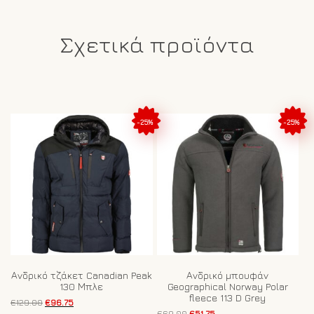
Σχετικά προϊόντα
-25%
-25%
Ανδρικό τζάκετ Canadian Peak
Ανδρικό μπουφάν
130 Μπλε
Geographical Norway Polar
fleece 113 D Grey
Original
Η
€
129.00
€
96.75
price
τρέχουσα
Original
Η
€
69.00
€
51.75