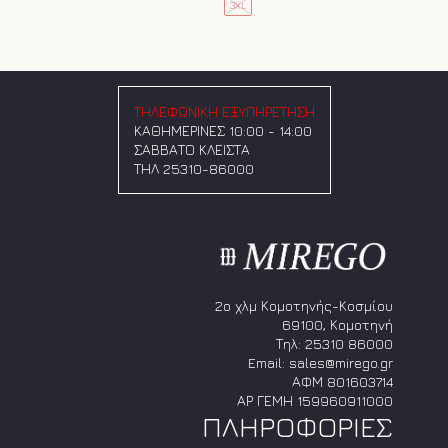
3XL
προϊόν
έχει
€48.75.
έχει
πολλαπλές
πολλαπλές
παραλλαγές.
παραλλαγές.
Οι
Οι
επιλογές
επιλογές
μπορούν
ΤΗΛΕΦΩΝΙΚΗ ΕΞΥΠΗΡΕΤΗΣΗ
μπορούν
να
ΚΑΘΗΜΕΡΙΝΕΣ 10:00 - 14:00
να
επιλεγούν
ΣΑΒΒΑΤΟ ΚΛΕΙΣΤΑ
επιλεγούν
στη
ΤΗΛ 25310-86000
στη
σελίδα
σελίδα
του
του
προϊόντος
προϊόντος
2ο χλμ Κομοτηνής-Κοσμίου
69100, Κομοτηνή
Τηλ:
25310 86000
Email:
sales@mirego.gr
ΑΦΜ 801603714
ΑΡ ΓΕΜΗ 159960911000
ΠΛΗΡΟΦΟΡΙΕΣ