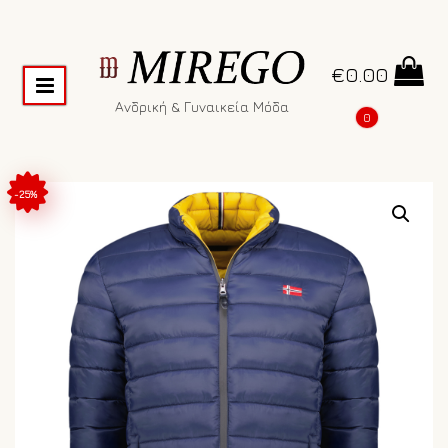
€
0.00
Ανδρική & Γυναικεία Μόδα
0
-25%