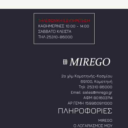
του
έχει
προϊόντος
πολλαπλές
παραλλαγές.
Οι
ΤΗΛΕΦΩΝΙΚΗ ΕΞΥΠΗΡΕΤΗΣΗ
επιλογές
ΚΑΘΗΜΕΡΙΝΕΣ 10:00 - 14:00
μπορούν
ΣΑΒΒΑΤΟ ΚΛΕΙΣΤΑ
να
ΤΗΛ 25310-86000
επιλεγούν
στη
σελίδα
του
προϊόντος
2ο χλμ Κομοτηνής-Κοσμίου
69100, Κομοτηνή
Τηλ:
25310 86000
Email:
sales@mirego.gr
ΑΦΜ 801603714
ΑΡ ΓΕΜΗ 159960911000
ΠΛΗΡΟΦΟΡΙΕΣ
MIREGO
Ο ΛΟΓΑΡΙΑΣΜΟΣ ΜΟΥ