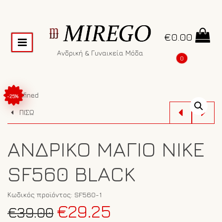
€
0.00
Ανδρική & Γυναικεία Μόδα
0
undefined
-25%
ΠΙΣΩ
ΑΝΔΡΙΚΌ ΜΑΓΙΌ NIKE
SF560 BLACK
Κωδικός προϊόντος:
SF560-1
Original
Η
€
29.25
€
39.00
price
τρέχουσα