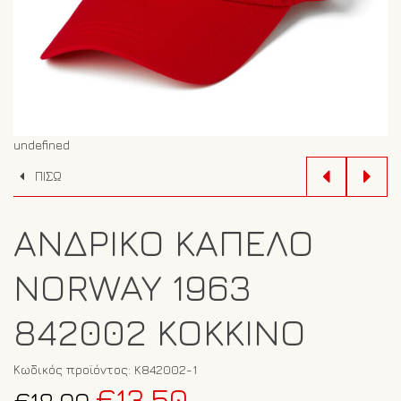
undefined
ΠΙΣΩ
ΑΝΔΡΙΚΌ ΚΑΠΈΛΟ
NORWAY 1963
842002 ΚΌΚΚΙΝΟ
Κωδικός προϊόντος:
K842002-1
Original
Η
€
13.50
€
18.00