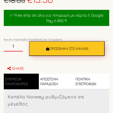
price
τρέχουσα
was:
τιμή
✅ Free ship σε όλα για πληρωμή με κάρτα ή Google
€18.00.
είναι:
Pay ή IRIS !!!
€13.50.
Άμεση παραλαβή/Παράδοση σε 1-3 ημέρες
Ανδρικό
καπέλο
ΠΡΟΣΘΉΚΗ ΣΤΟ ΚΑΛΆΘΙ
Norway
1963
842002
Κόκκινο
SHARE
ποσότητα
ΕΠΙΠΛΈΟΝ
ΑΠΟΣΤΟΛΗ
ΠΟΛΙΤΙΚΗ
ΠΛΗΡΟΦΟΡΊΕΣ
ΠΑΡΑΔΟΣΗ
ΕΠΙΣΤΡΟΦΩΝ
Καπέλο Norway ρυθμιζόμενο σε
μέγεθος