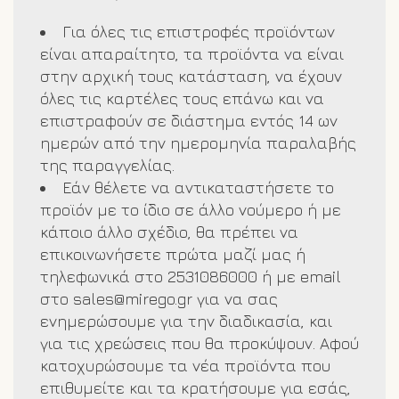
1-3 εργάσιμες ημέρες από την
επιβεβαίωση της παραγγελίας σας.
Για όλες τις επιστροφές προϊόντων
Σε περίπτωση έλλειψης κάποιου
είναι απαραίτητο, τα προϊόντα να είναι
προϊόντος θα ενημερωθείτε άμεσα.
στην αρχική τους κατάσταση, να έχουν
όλες τις καρτέλες τους επάνω και να
Στέλνουμε προϊόντα μόνο εντός
επιστραφούν σε διάστημα εντός 14 ων
Ελλάδος.
ημερών από την ημερομηνία παραλαβής
της παραγγελίας.
Εάν θέλετε να αντικαταστήσετε το
προϊόν με το ίδιο σε άλλο νούμερο ή με
κάποιο άλλο σχέδιο, θα πρέπει να
επικοινωνήσετε πρώτα μαζί μας ή
τηλεφωνικά στο 2531086000 ή με email
στο
sales@mirego.gr
για να σας
ενημερώσουμε για την διαδικασία, και
για τις χρεώσεις που θα προκύψουν. Αφού
κατοχυρώσουμε τα νέα προϊόντα που
επιθυμείτε και τα κρατήσουμε για εσάς,