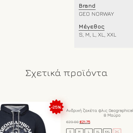
Brand
GEO NORWAY
Μέγεθος
S, M, L, XL, XXL
Σχετικά προϊόντα
-25%
Ανδρική ζακέτα φλις Geographical
8 Μαύρο
Original
Η
€
29.00
€
21.75
price
τρέχουσα
Αυτό
was:
τιμή
S
M
L
XL
XXL
3XL