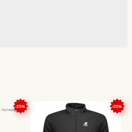
-25%
-25%
 Norway 107-