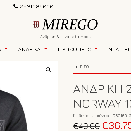
2531086000
Ανδρική & Γυναικεία Μόδα
Α
ΑΝΔΡΙΚΑ
ΠΡΟΣΦΟΡΕΣ
ΝΕΑ ΠΡ
ΠΙΣΩ
ΑΝΔΡΙΚΉ 
NORWAY 1
Κωδικός προϊόντος:
G50163-
Original
€
36.7
€
49.00