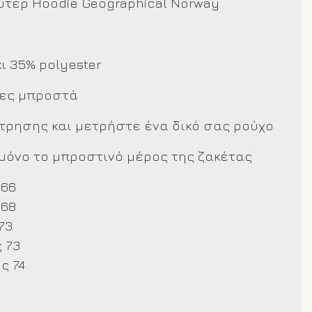
ύτερ Hoodie Geographical Norway
κι 35% polyester
πες μπροστά
έτρησης και μετρήστε ένα δικό σας ρούχο
όνο το μπροστινό μέρος της ζακέτας
 66
 68
73
 73
ς 74