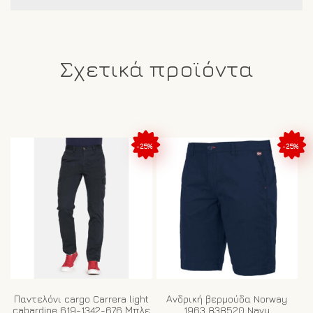
Σχετικά προϊόντα
-25%
-25%
Παντελόνι cargo Carrera light
Ανδρική βερμούδα Norway
cabardine 619-1342-676 Μπλε
1963 838520 Navy