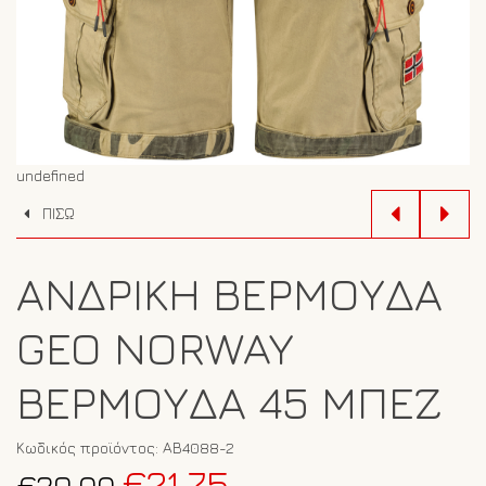
undefined
ΠΙΣΩ
ΑΝΔΡΙΚΉ ΒΕΡΜΟΎΔΑ
GEO NORWAY
ΒΕΡΜΟΎΔΑ 45 ΜΠΕΖ
Κωδικός προϊόντος:
ΑΒ4088-2
Original
Η
€
21.75
€
29.00