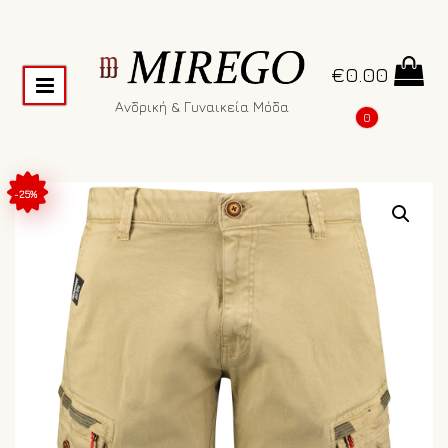
€
0.00
Ανδρική & Γυναικεία Μόδα
0
-25%