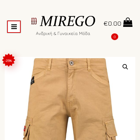
€
0.00
Ανδρική & Γυναικεία Μόδα
0
-25%