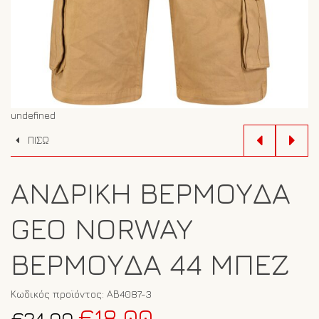
undefined
ΠΙΣΩ
ΑΝΔΡΙΚΉ ΒΕΡΜΟΎΔΑ
GEO NORWAY
ΒΕΡΜΟΎΔΑ 44 ΜΠΕΖ
Κωδικός προϊόντος:
ΑΒ4087-3
Original
Η
€
18.00
€
24.00