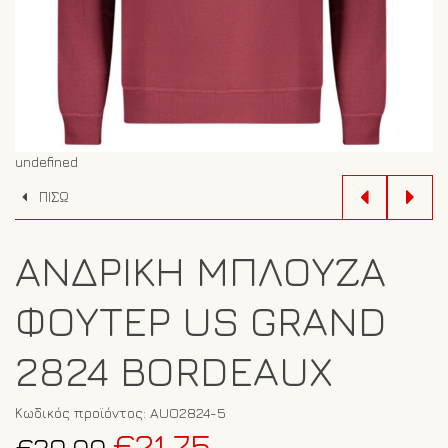
undefined
ΠΙΣΩ
ΑΝΔΡΙΚΉ ΜΠΛΟΎΖΑ
ΦΟΎΤΕΡ US GRAND
2824 BORDEAUX
Κωδικός προϊόντος:
AUO2824-5
Original
Η
€
21.75
€
29.00