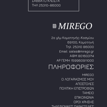
μπορούν
μπορούν
ΣΑΒΒΑΤΟ ΚΛΕΙΣΤΑ
να
να
ΤΗΛ 25310-86000
επιλεγούν
επιλεγούν
στη
στη
σελίδα
σελίδα
του
του
προϊόντος
προϊόντος
2ο χλμ Κομοτηνής-Κοσμίου
69100, Κομοτηνή
Τηλ:
25310 86000
Email:
sales@mirego.gr
ΑΦΜ 801603714
ΑΡ ΓΕΜΗ 159960911000
ΠΛΗΡΟΦΟΡΙΕΣ
MIREGO
Ο ΛΟΓΑΡΙΑΣΜΟΣ ΜΟΥ
ΑΠΟΣΤΟΛΕΣ
ΠΟΛΙΤΙΚΗ ΕΠΙΣΤΡΟΦΩΝ
ΤΑΜΕΙΟ
ΕΠΙΚΟΙΝΩΝΙΑ
ΟΡΟΙ ΧΡΗΣΗΣ
ΤΗΛΕΦΩΝΙΚΕΣ ΠΑΡΑΓΓΕΛΙΕΣ