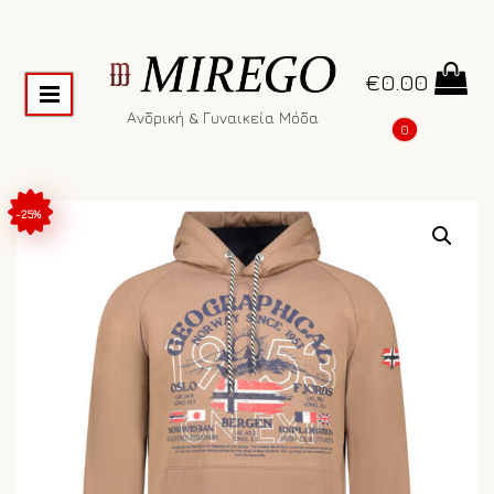
€
0.00
Ανδρική & Γυναικεία Μόδα
0
-25%