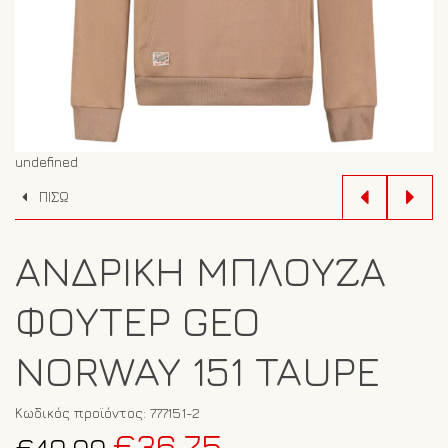
undefined
ΠΙΣΩ
ΑΝΔΡΙΚΉ ΜΠΛΟΎΖΑ
ΦΟΎΤΕΡ GEO
NORWAY 151 TAUPE
Κωδικός προϊόντος:
777151-2
Original
Η
€
36.75
€
49.00