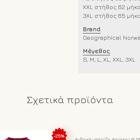
XXL στήθος 62 μήκο
3XL στήθος 65 μήκο
Brand
Geographical Norw
Μέγεθος
S, M, L, XL, XXL, 3XL
Σχετικά προϊόντα
-25%
Ανδρική μπλούζα φούτερ US G