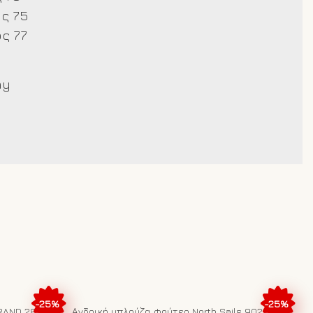
ς 75
ς 77
ay
-25%
-25%
RAND 2824
Ανδρική μπλούζα φούτερ North Sails 902297-4