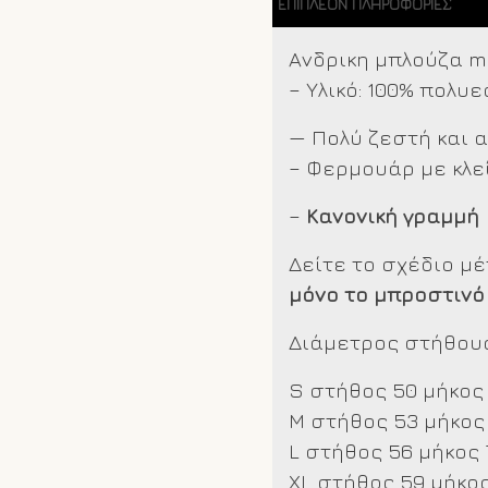
ΕΠΙΠΛΈΟΝ ΠΛΗΡΟΦΟΡΊΕΣ
ποσότητα
Ανδρικη μπλούζα m
– Υλικό: 100% πολυ
— Πολύ ζεστή και 
– Φερμουάρ με κλε
–
Κανονική γραμμή
Δείτε το σχέδιο μ
μόνο το μπροστινό
Διάμετρος στήθους
S στήθος 50 μήκος
M στήθος 53 μήκος
L στήθος 56 μήκος 
XL στήθος 59 μήκος