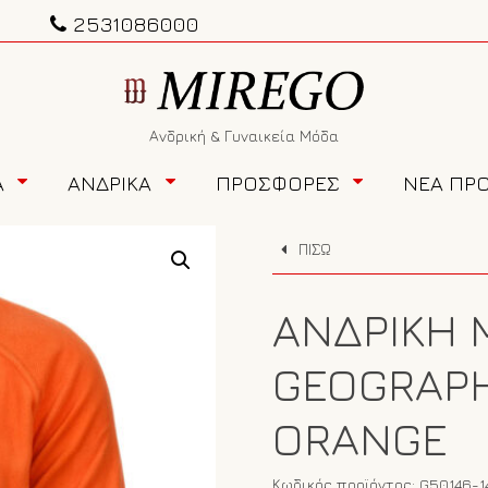
2531086000
Ανδρική & Γυναικεία Μόδα
Α
ΑΝΔΡΙΚΑ
ΠΡΟΣΦΟΡΕΣ
ΝΕΑ ΠΡ
ΠΙΣΩ
ΑΝΔΡΙΚΉ 
GEOGRAPH
ORANGE
Κωδικός προϊόντος:
G50146-1