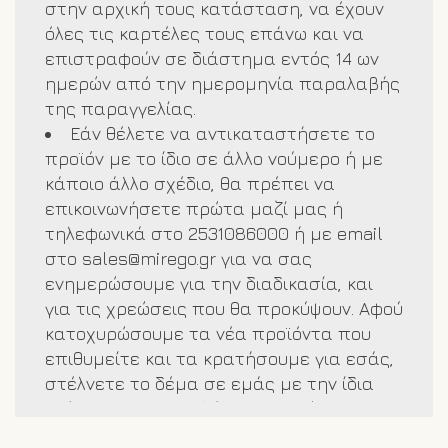
προϊόντος θα ενημερωθείτε άμεσα.
στην αρχική τους κατάσταση, να έχουν
όλες τις καρτέλες τους επάνω και να
Στέλνουμε προϊόντα μόνο εντός
επιστραφούν σε διάστημα εντός 14 ων
Ελλάδος.
ημερών από την ημερομηνία παραλαβής
της παραγγελίας.
Εάν θέλετε να αντικαταστήσετε το
προϊόν με το ίδιο σε άλλο νούμερο ή με
κάποιο άλλο σχέδιο, θα πρέπει να
επικοινωνήσετε πρώτα μαζί μας ή
τηλεφωνικά στο 2531086000 ή με email
στο
sales@mirego.gr
για να σας
ενημερώσουμε για την διαδικασία, και
για τις χρεώσεις που θα προκύψουν. Αφού
κατοχυρώσουμε τα νέα προϊόντα που
επιθυμείτε και τα κρατήσουμε για εσάς,
στέλνετε το δέμα σε εμάς με την ίδια
κούριερ που παραλάβατε, και όταν το
λάβουμε σας στέλνουμε το νέο δέμα με