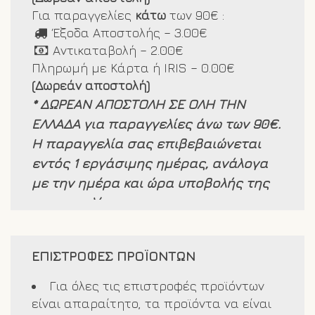
Για παραγγελίες
κάτω
των 90€ :
Έξοδα Αποστολής – 3.00€
Αντικαταβολή – 2.00€
Πληρωμή με Κάρτα ή IRIS – 0.00€
(Δωρεάν αποστολή)
* ΔΩΡΕΑΝ ΑΠΟΣΤΟΛΗ ΣΕ ΟΛΗ ΤΗΝ
ΕΛΛΑΔΑ για παραγγελίες άνω των 90€.
Η παραγγελία σας επιβεβαιώνεται
εντός 1 εργάσιμης ημέρας, ανάλογα
με την ημέρα και ώρα υποβολής της
παραγγελίας.
Τα προιόντα μας είναι άμεσα
διαθέσιμα και τα παραλαμβάνετε σε
ΕΠΙΣΤΡΟΦΕΣ ΠΡΟΪΟΝΤΩΝ
1-3 εργάσιμες ημέρες από την
επιβεβαίωση της παραγγελίας σας.
Για όλες τις επιστροφές προϊόντων
Σε περίπτωση έλλειψης κάποιου
είναι απαραίτητο, τα προϊόντα να είναι