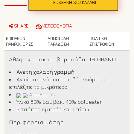
αθλητική
ΠΡΟΣΘΉΚΗ ΣΤΟ ΚΑΛΆΘΙ
βερμούδα
US
GRAND
POLO
SHARE
ΜΕΓΕΘΟΛΟΓΙΑ
AU03223
Μαύρη
ΕΠΙΠΛΈΟΝ
ΑΠΟΣΤΟΛΗ
ΠΟΛΙΤΙΚΗ
ποσότητα
ΠΛΗΡΟΦΟΡΊΕΣ
ΠΑΡΑΔΟΣΗ
ΕΠΙΣΤΡΟΦΩΝ
Αθλητική μακριά βερμούδα US GRAND
Ανετη χαλαρή γραμμή
Αν είστε ανάμεσα σε δύο νούμερα
επιλέξτε το μικρότερο
4 seasons
Υλικό 60% βαμβάκι 40% polyester
2 τσέπες εμπρός και 1 πίσω
Περιφέρεια μέσης