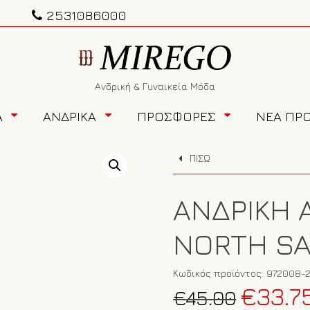
2531086000
Ανδρική & Γυναικεία Μόδα
Α
ΑΝΔΡΙΚΑ
ΠΡΟΣΦΟΡΕΣ
ΝΕΑ ΠΡ
ΠΙΣΩ
ΑΝΔΡΙΚΉ 
NORTH SA
Κωδικός προϊόντος:
972008-
Original
€
33.7
€
45.00