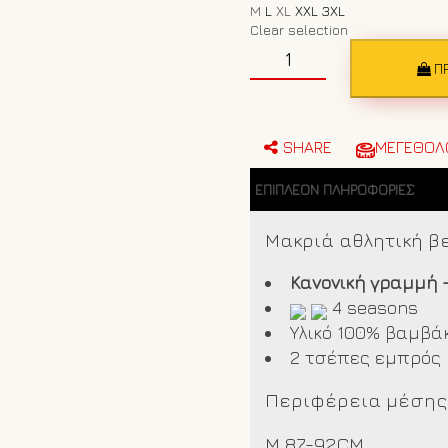
M
L
XL
XXL
3XL
Clear selection
Ανδρική
αθλητική
Π
βερμούδα
NORTH
SAILS
972008
SHARE
ΜΕΓΕΘΟΛ
Γκρι
ποσότητα
ΕΠΙΠΛΈΟΝ ΠΛΗΡΟΦΟΡΊΕΣ
Μακριά αθλητική 
Κανονική γραμμή 
4 seasons
Υλικό 100% βαμβά
2 τσέπες εμπρός 
Περιφέρεια μέσης
M 87-92CM