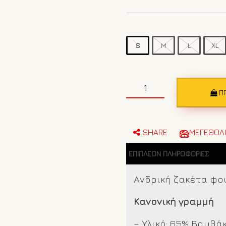
S
M
L
XL
Ανδρική
ζακέτα
Π
φούτερ
Geographical
Norway
14
SHARE
ΜΕΓΕΘΟΛ
Γκρι
ποσότητα
ΕΠΙΠΛΈΟΝ ΠΛΗΡΟΦΟΡΊΕΣ
Ανδρική ζακέτα φο
Κανονική γραμμή
– Υλικό: 65% Βαμβ