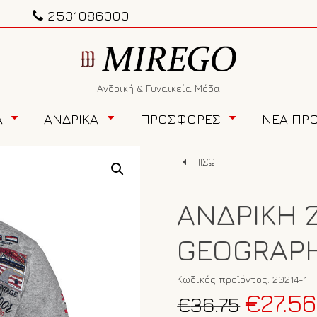
2531086000
Ανδρική & Γυναικεία Μόδα
Α
ΑΝΔΡΙΚΑ
ΠΡΟΣΦΟΡΕΣ
ΝΕΑ ΠΡ
ΠΙΣΩ
ΑΝΔΡΙΚΉ 
GEOGRAPH
Κωδικός προϊόντος:
20214-1
Original
€
27.56
€
36.75