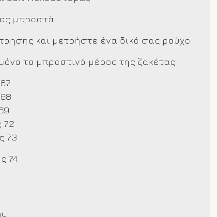
πες μπροστά
έτρησης και μετρήστε ένα δικό σας ρούχο
όνο το μπροστινό μέρος της ζακέτας
 67
 68
69
 72
ς 73
ς 74
ay