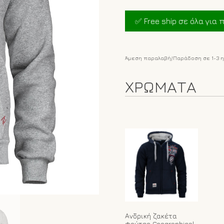
price
was:
✅ Free ship σε όλα για π
€36.75.
Άμεση παραλαβή/Παράδοση σε 1-3 
ΧΡΩΜΑΤΑ
Ανδρική ζακέτα
φούτερ Geographical