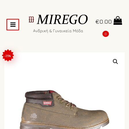
€
0.00
Ανδρική & Γυναικεία Μόδα
0
-25%