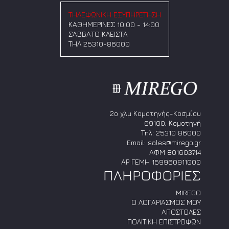
Οι
Οι
επιλογές
επιλογές
ΤΗΛΕΦΩΝΙΚΗ ΕΞΥΠΗΡΕΤΗΣΗ
μπορούν
μπορούν
ΚΑΘΗΜΕΡΙΝΕΣ 10:00 - 14:00
να
να
ΣΑΒΒΑΤΟ ΚΛΕΙΣΤΑ
επιλεγούν
επιλεγούν
ΤΗΛ 25310-86000
στη
στη
σελίδα
σελίδα
του
του
προϊόντος
προϊόντος
2ο χλμ Κομοτηνής-Κοσμίου
69100, Κομοτηνή
Τηλ:
25310 86000
Email:
sales@mirego.gr
ΑΦΜ 801603714
ΑΡ ΓΕΜΗ 159960911000
ΠΛΗΡΟΦΟΡΙΕΣ
MIREGO
Ο ΛΟΓΑΡΙΑΣΜΟΣ ΜΟΥ
ΑΠΟΣΤΟΛΕΣ
ΠΟΛΙΤΙΚΗ ΕΠΙΣΤΡΟΦΩΝ