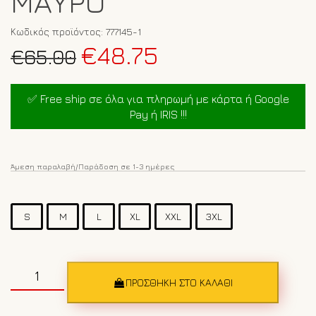
ΜΑΎΡΟ
Κωδικός προϊόντος:
777145-1
Original
Η
€
48.75
€
65.00
price
τρέχουσα
was:
τιμή
✅ Free ship σε όλα για πληρωμή με κάρτα ή Google
€65.00.
είναι:
Pay ή IRIS !!!
€48.75.
Άμεση παραλαβή/Παράδοση σε 1-3 ημέρες
S
M
L
XL
XXL
3XL
Ανδρικό
μπουφάν
ΠΡΟΣΘΉΚΗ ΣΤΟ ΚΑΛΆΘΙ
Geographical
Norway