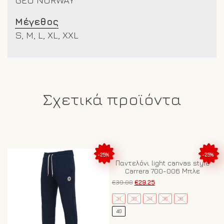
Μέγεθος
S, M, L, XL, XXL
Σχετικά προϊόντα
-25%
-25%
Παντελόνι light canvas style
Carrera 700-006 Μπλε
Original
Η
€
39.00
€
29.25
price
τρέχουσα
Αυτό
was:
τιμή
31
33
34
36
38
το
€39.00.
είναι:
40
προϊόν
€29.25.
έχει