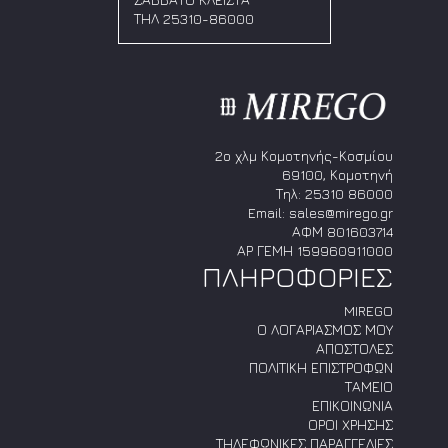
να
να
ΤΗΛ 25310-86000
επιλεγούν
επιλεγούν
στη
στη
σελίδα
σελίδα
του
του
προϊόντος
προϊόντος
2ο χλμ Κομοτηνής-Κοσμίου
69100, Κομοτηνή
Τηλ:
25310 86000
Email:
sales@mirego.gr
ΑΦΜ 801603714
ΑΡ ΓΕΜΗ 159960911000
ΠΛΗΡΟΦΟΡΙΕΣ
MIREGO
Ο ΛΟΓΑΡΙΑΣΜΟΣ ΜΟΥ
ΑΠΟΣΤΟΛΕΣ
ΠΟΛΙΤΙΚΗ ΕΠΙΣΤΡΟΦΩΝ
ΤΑΜΕΙΟ
ΕΠΙΚΟΙΝΩΝΙΑ
ΟΡΟΙ ΧΡΗΣΗΣ
ΤΗΛΕΦΩΝΙΚΕΣ ΠΑΡΑΓΓΕΛΙΕΣ