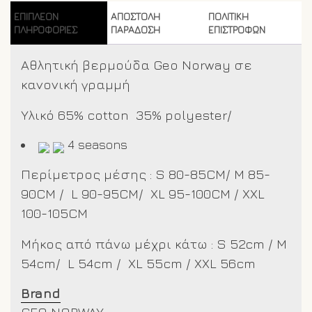
ποσότητα
ΕΠΙΠΛΈΟΝ
ΑΠΟΣΤΟΛΗ
ΠΟΛΙΤΙΚΗ
ΠΛΗΡΟΦΟΡΊΕΣ
ΠΑΡΑΔΟΣΗ
ΕΠΙΣΤΡΟΦΩΝ
Αθλητική βερμούδα Geo Norway σε
κανονική γραμμή
Υλικό 65% cotton 35% polyester/
4 seasons
Περίμετρος μέσης : S 80-85CM/ M 85-
90CM / L 90-95CM/ XL 95-100CM /
XXL
100-105CM
Μήκος από πάνω μέχρι κάτω : S 52cm / M
54cm/ L 54cm / XL 55cm /
XXL
56cm
Brand
GEO NORWAY