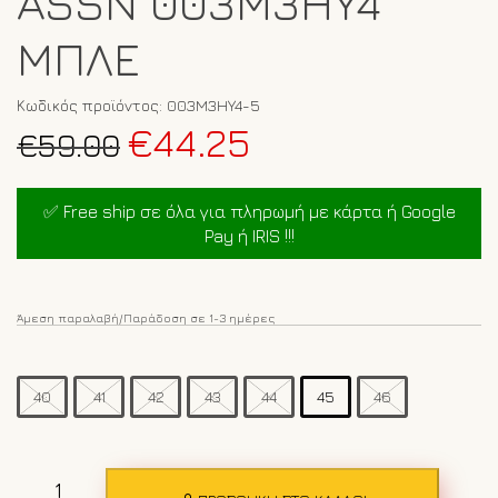
ASSN 003M3HY4
ΜΠΛΕ
Κωδικός προϊόντος:
003M3HY4-5
Original
Η
€
44.25
€
59.00
price
τρέχουσα
was:
τιμή
✅ Free ship σε όλα για πληρωμή με κάρτα ή Google
€59.00.
είναι:
Pay ή IRIS !!!
€44.25.
Άμεση παραλαβή/Παράδοση σε 1-3 ημέρες
40
41
42
43
44
45
46
Ανδρικά