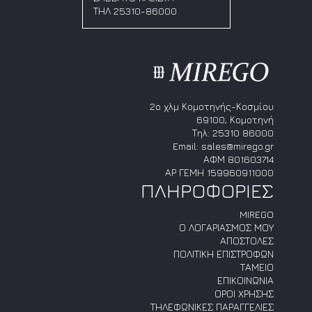
επιλεγούν
επιλεγούν
ΤΗΛ 25310-86000
στη
στη
σελίδα
σελίδα
του
του
προϊόντος
προϊόντος
2ο χλμ Κομοτηνής-Κοσμίου
69100, Κομοτηνή
Τηλ:
25310 86000
Email:
sales@mirego.gr
ΑΦΜ 801603714
ΑΡ ΓΕΜΗ 159960911000
ΠΛΗΡΟΦΟΡΙΕΣ
MIREGO
Ο ΛΟΓΑΡΙΑΣΜΟΣ ΜΟΥ
ΑΠΟΣΤΟΛΕΣ
ΠΟΛΙΤΙΚΗ ΕΠΙΣΤΡΟΦΩΝ
ΤΑΜΕΙΟ
ΕΠΙΚΟΙΝΩΝΙΑ
ΟΡΟΙ ΧΡΗΣΗΣ
ΤΗΛΕΦΩΝΙΚΕΣ ΠΑΡΑΓΓΕΛΙΕΣ