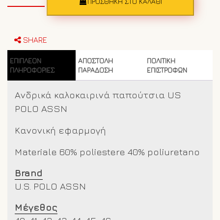
καλοκαιρινά
ΠΡΟΣΘΉΚΗ ΣΤΟ ΚΑΛΆΘΙ
παπούτσια
US
POLO
ASSN
SHARE
003M3HY4
Μπλε
ΕΠΙΠΛΈΟΝ
ΑΠΟΣΤΟΛΗ
ΠΟΛΙΤΙΚΗ
ποσότητα
ΠΛΗΡΟΦΟΡΊΕΣ
ΠΑΡΑΔΟΣΗ
ΕΠΙΣΤΡΟΦΩΝ
Ανδρικά καλοκαιρινά παπούτσια US
POLO ASSN
Κανονική εφαρμογή
Materiale 60% poliestere 40% poliuretano
Brand
U.S. POLO ASSN
Μέγεθος